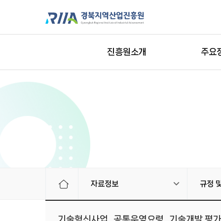
진흥원소개
주요
자료정보
규정 
기술혁신사업_공통운영요령_기술개발 평가관리